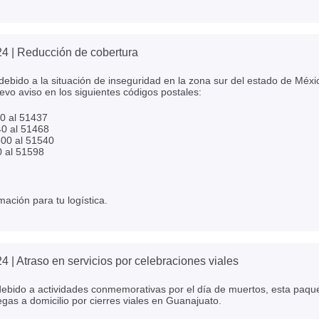
24
| Reducción de cobertura
ebido a la situación de inseguridad en la zona sur del estado de Méxi
evo aviso en los siguientes códigos postales:
00 al 51437
40 al 51468
00 al 51540
0 al 51598
mación para tu logística.
24
| Atraso en servicios por celebraciones viales
bido a actividades conmemorativas por el día de muertos, esta paquete
egas a domicilio por cierres viales en Guanajuato.