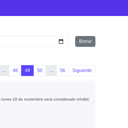
Borrar
...
48
49
50
...
56
Siguiente
a lunes 18 de noviembre será considerado inhábil,